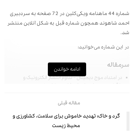
شماره 44 ماهنامه ویکی‌کلین در 72 صفحه به سردبیری
احمد شاهوند همچون شماره قبل به شکل آنلاین منتشر
شد.
در این شماره می‌خوانید:
سرمقاله
ادامه خواندن
در امتداد موج دیجیتال – تداوم انتشار الکترونیک و
بازگشت به دوران ماهنامه / احمد شاهوند
گزارش
معرفی برگزیدگان هشتمین جشنواره مطبوعات استان
گرد و خاک؛ تهدید خاموش برای سلامت، کشاورزی و
البرز
محیط زیست