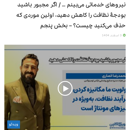
نیروهای خدماتی می‌بینم … / اگر مجبور باشید
لینک کوتاه:
https://wikiclean.ir/ayis
بودجۀ نظافت را کاهش دهید، اولین موردی که
حذف می‌کنید چیست؟ – بخش پنجم
دسته بندی:
ویدئو
مجله «ویکی کلین»
3 اسفند, 1404
برچسب ها:
احمد شاهوند
استاندارد
کارواش اتوماتیک
ویکی‌کلین
ویدئو