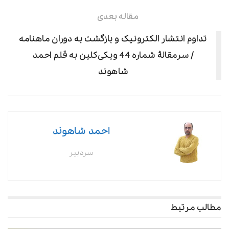
پروندۀ ویژه
بررسی چالش‌ها، خلأها و ضرورت‌های استانداردسازی
تداوم انتشار الکترونیک و بازگشت به دوران ماهنامه
در تجهیزات نظافت صنعتی
/ سرمقالۀ شماره 44 ویکی‌کلین به قلم احمد
نگهداری کارواش اتوماتیک و ضرورت انجام آن
شاهوند
نظافت صنعتی
چالش‌های زیست‌محیطی کارواش‌ها و راهکارهای
کاهش آلودگی
احمد شاهوند
۱۰ اشتباه رایج در نظافت اماکن تجاری و راه‌های جلوگیری
سردبیر
از آنها
معرفی دستگاه
معرفی کارواش اتوماتیک ISTOBAL، مدل M’WASH4
مطالب مرتبط