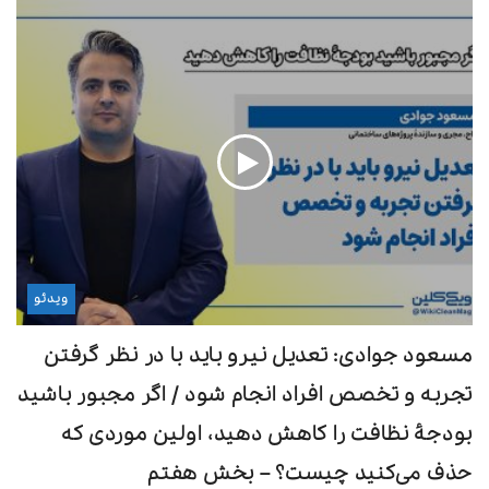
گفت‌و‌گو
مهندس محسن مداحی، مدیرعامل آزمایشگاه آروین
آزما سرمد
دکتر حسین رضاسلطانی، مدیرعامل شرکت بازی سازان
دارن مارستون، بنیان‌گذار شرکت ICE و کارشناس ارشد
نظافت محیط‌زیستی
محیط زیست
نظافت و بهداشت، کلید موفقیت هند در بازار جهانی
ویدئو
محصولات دریایی
مسعود جوادی: تعدیل نیرو باید با در نظر گرفتن
خطرات پنهان آفات برای کارکنان نظافت
تجربه و تخصص افراد انجام شود / اگر مجبور باشید
تکنولوژی
بودجۀ نظافت را کاهش دهید، اولین موردی که
حذف می‌کنید چیست؟ – بخش هفتم
فناوری در خدمت صنعت مهمان‌نوازی