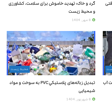
فتی
گرد و خاک؛ تهدید خاموش برای سلامت، کشاورزی
و محیط زیست
8 مهر, 1404
ست
محیط زیست
ت آب
تبدیل زباله‌های پلاستیکیِ PVC به سوخت و مواد
شیمیایی
8 شهریور, 1404