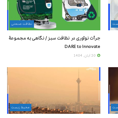
ست
نظافت صنعتی
جرأت نوآوری در نظافت سبز / نگاهی به مجموعۀ
DARE to Innovate
20 آبان, 1404
ست
محیط زیست