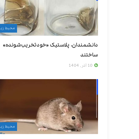
محیط زی
دانشمندان، پلاستیک «خودتخریب‌شونده»
ساختند
10 آذر, 1404
محیط زی