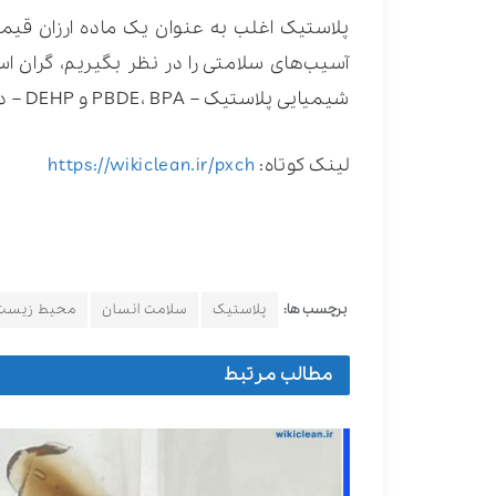
پلاستیک اغلب به عنوان یک ماده ارزان قیم
آسیب‌های سلامتی را در نظر بگیریم، گران ا
شیمیایی پلاستیک – PBDE، BPA و DEHP – در ۳۸ کشور، ۱.۵ تریلیون دلار در سال بوده است.
لینک کوتاه:
https://wikiclean.ir/pxch
برچسب ها:
پلاستیک
سلامت انسان
محیط زیست
مطالب مرتبط