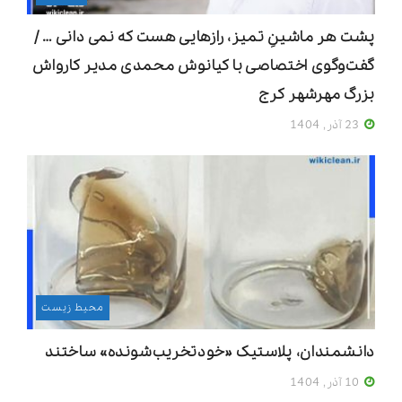
پشت هر ماشینِ تمیز، رازهایی هست که نمی دانی … /
گفت‌وگوی اختصاصی با کیانوش محمدی مدیر کارواش
بزرگ مهرشهر کرج
23 آذر, 1404
محیط زیست
دانشمندان، پلاستیک «خودتخریب‌شونده» ساختند
10 آذر, 1404