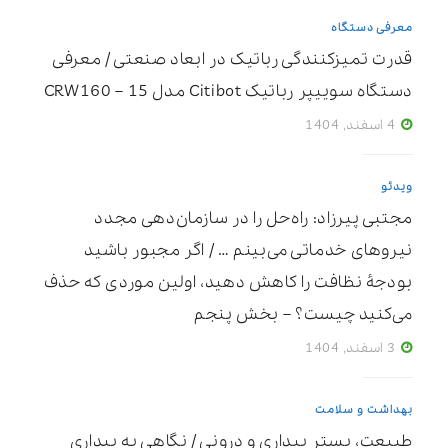
معرفی دستگاه
قدرت تمیزکنندگی رباتیک در ابعاد صنعتی / معرفی
دستگاه سوییپر رباتیک Citibot مدل CRW160 – 15
4 اسفند, 1404
ویدئو
مجتبی پیرزاد: راه‌حل را در سازمان‌دهی مجدد
نیروهای خدماتی می‌بینم … / اگر مجبور باشید
بودجۀ نظافت را کاهش دهید، اولین موردی که حذف
می‌کنید چیست؟ – بخش پنجم
3 اسفند, 1404
بهداشت و سلامت
طبیعت، بسترِ بیداری و درونی / نگاهی به بیداری