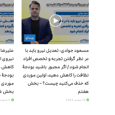
ویدئو
مسعود جوادی: تعدیل نیرو باید با
علیرضا
در نظر گرفتن تجربه و تخصص افراد
نیروی ان
انجام شود / اگر مجبور باشید بودجۀ
کاهش می
نظافت را کاهش دهید، اولین موردی
بودجۀ ن
که حذف می‌کنید چیست؟ – بخش
موردی ک
هفتم
بخش ش
9 اسفند, 1404
5 اسفند, 1404