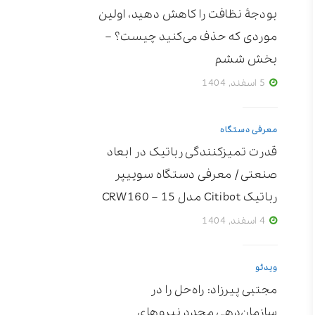
بودجۀ نظافت را کاهش دهید، اولین
موردی که حذف می‌کنید چیست؟ –
بخش ششم
5 اسفند, 1404
معرفی دستگاه
قدرت تمیزکنندگی رباتیک در ابعاد
صنعتی / معرفی دستگاه سوییپر
رباتیک Citibot مدل CRW160 – 15
4 اسفند, 1404
ویدئو
مجتبی پیرزاد: راه‌حل را در
سازمان‌دهی مجدد نیروهای