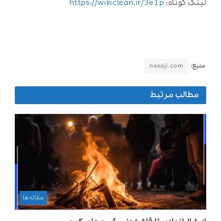
لینک کوتاه:
https://wikiclean.ir/3e1p
منبع:
nasaji.com
مطالب مرتبط
مقاله‌ها