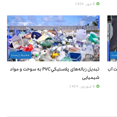
8 مهر, 1404
ست
محیط زیست
ت آب
تبدیل زباله‌های پلاستیکیِ PVC به سوخت و مواد
شیمیایی
8 شهریور, 1404