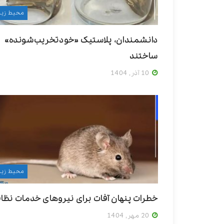
محیط زی
دانشمندان، پلاستیک «خودتخریب‌شونده»
ساختند
10 آذر, 1404
محیط زی
خطرات پنهان آفات برای نیروهای خدمات نظا
20 مهر, 1404