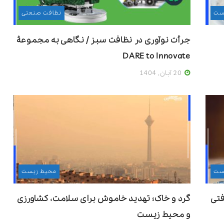
ست
نظافت صنعتی
جرأت نوآوری در نظافت سبز / نگاهی به مجموعۀ
DARE to Innovate
20 آبان, 1404
ست
محیط زیست
فتی
گرد و خاک؛ تهدید خاموش برای سلامت، کشاورزی
و محیط زیست