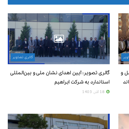
ویر
گالری تصاویر
ل و
گالری تصویر: آیین اهدای نشان ملی و بین‌المللی
ند
استاندارد به شرکت ابراهیم
18 آذر, 1403