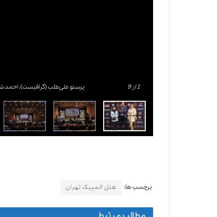
1
از 9
پرستو علی‌طلب (گرافیست)، احمد شا
برچسب ها:
هتل المپیک تهران
مطالب مرتبط