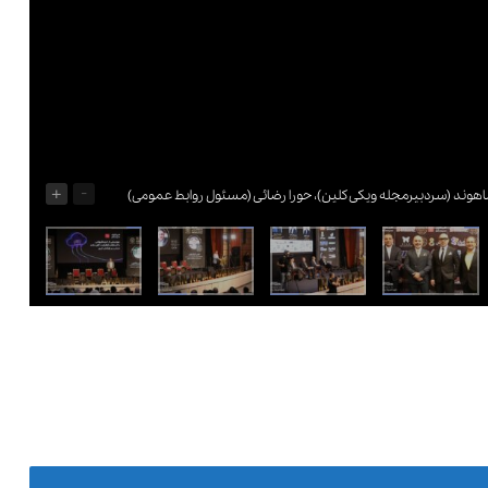
+
-
هوند (سردبیرمجله ویکی کلین)، حورا رضائی (مسئول روابط عمومی)