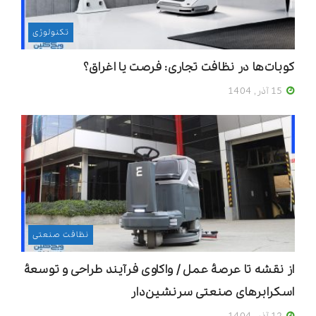
تکنولوژی
کوبات‌ها در نظافت تجاری: فرصت یا اغراق؟
15 آذر, 1404
نظافت صنعتی
از نقشه تا عرصۀ عمل / واکاوی فرآیند طراحی و توسعۀ
اسکرابرهای صنعتی سرنشین‌دار