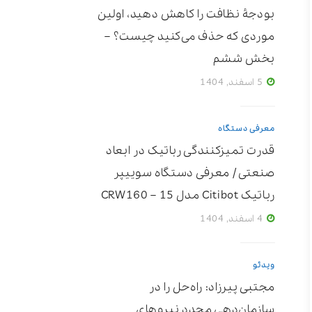
بودجۀ نظافت را کاهش دهید، اولین
موردی که حذف می‌کنید چیست؟ –
بخش ششم
5 اسفند, 1404
معرفی دستگاه
قدرت تمیزکنندگی رباتیک در ابعاد
صنعتی / معرفی دستگاه سوییپر
رباتیک Citibot مدل CRW160 – 15
4 اسفند, 1404
ویدئو
مجتبی پیرزاد: راه‌حل را در
سازمان‌دهی مجدد نیروهای