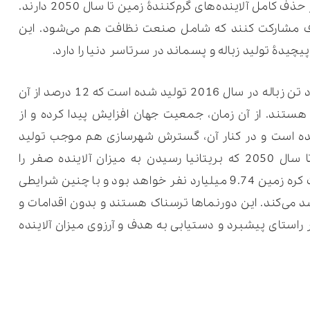
شرکت‌ها و کسب‌وکارها نقش بسیار زیادی در حذف کامل آلاینده‌های گرم‌کنندۀ زمین تا سال 2050 دارند.
ف مشارکت کنند که شامل صنعت نظافت هم می‌شود. این
دۀ تولید زباله و پسماند در سرتاسر دنیا را دارد.
بنابر آمار بانک جهانی، فقط بیش از 2 میلیارد تن زباله در سال 2016 تولید شده است که 12 درصد از آن
استیکی هستند. از آن زمان، جمعیت جهان افزایش پیدا کرده و از
7.7 میلیارد نفر رسیده است و در کنار آن، گسترش شهرسازی هم موجب تولید
میزان زباله بیشتری شده است. در واقع، تا سال 2050 که بریتانیا رسیدن به میزان آلاینده صفر را
هدف‌گذاری و برنامه‌ریزی کرده است، جمعیت کره زمین 9.74 میلیارد نفر خواهد بود و با چنین شرایطی
ز میزان فعلی‌اش تا 70 درصد رشد می‌کند. این دورنماها ترسناک هستند و بدون اقدامات و
استای پیشبرد و دستیابی به هدف و آرزوی میزان آلاینده