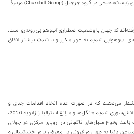
توجهی به‌دست آورد. دانیلا ایگنر- مدیر پایداری زیست‌محیطی در گروه چرچیل (Churchill Group) دربارۀ
ته‌اند که جهان با وضعیت اضطراری آب‌وهوایی روبه‌رو است.
های آب‌وهوایی شدید به طور مکرر و با شدت بیشتر اتفاق
شدار می‌دهند که در صورت عدم اتخاذ اقدامات جدی و
هماهنگ، این روند بدتر خواهد شد. از زمان آتش‌سوزی شدید جنگل‌ها و مراتع استرالیا از ژانویه 2020،
 باعث وقوع سیل‌های ناگهانی در اروپای مرکزی در جولای
ام مناطق دنیا به طور روزافزونی در معرض بروز خشکسالی و