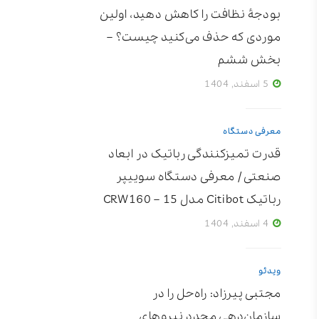
بودجۀ نظافت را کاهش دهید، اولین
موردی که حذف می‌کنید چیست؟ –
بخش ششم
5 اسفند, 1404
معرفی دستگاه
قدرت تمیزکنندگی رباتیک در ابعاد
صنعتی / معرفی دستگاه سوییپر
رباتیک Citibot مدل CRW160 – 15
4 اسفند, 1404
ویدئو
مجتبی پیرزاد: راه‌حل را در
سازمان‌دهی مجدد نیروهای