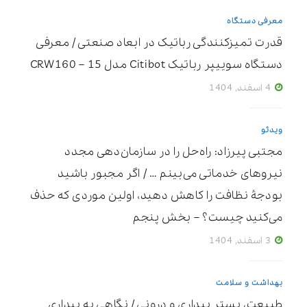
معرفی دستگاه
قدرت تمیزکنندگی رباتیک در ابعاد صنعتی / معرفی
دستگاه سوییپر رباتیک Citibot مدل CRW160 – 15
4 اسفند, 1404
ویدئو
مجتبی پیرزاد: راه‌حل را در سازمان‌دهی مجدد
نیروهای خدماتی می‌بینم … / اگر مجبور باشید
بودجۀ نظافت را کاهش دهید، اولین موردی که حذف
می‌کنید چیست؟ – بخش پنجم
3 اسفند, 1404
بهداشت و سلامت
طبیعت، بسترِ بیداری و درونی / نگاهی به بیداری