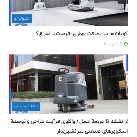
تکنولوژی
کوبات‌ها در نظافت تجاری: فرصت یا اغراق؟
15 آذر, 1404
نظافت صنعتی
از نقشه تا عرصۀ عمل / واکاوی فرآیند طراحی و توسعۀ
اسکرابرهای صنعتی سرنشین‌دار