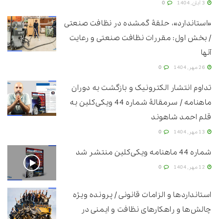
3 آبان, 1404
0
«استاندارد»، حلقۀ گمشده در نظافت صنعتی
/ بخش اول: مقررات نظافت صنعتی و رعایت
آنها
26 مهر, 1404
0
تداوم انتشار الکترونیک و بازگشت به دوران
ماهنامه / سرمقالۀ شماره 44 ویکی‌کلین به
قلم احمد شاهوند
13 مهر, 1404
0
شماره 44 ماهنامه ویکی‌کلین منتشر شد
12 مهر, 1404
0
استانداردها و الزامات قانونی / پرونده ویژه
چالش‌ها و راهکارهای نظافت و ایمنی در