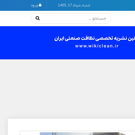
شنبه, مرداد 17, 1405
ورود