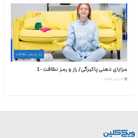
راز و رمز نظافت
مزایای ذهنی پاکیزگی / راز و رمز نظافت -1
13 تیر, 1403